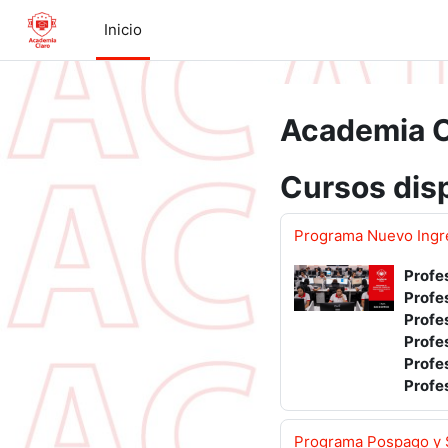
Saltar al contenido principal
Inicio
Academia C
Cursos dis
Programa Nuevo Ingre
Profe
Profe
Profe
Profe
Profe
Profe
Programa Pospago y S